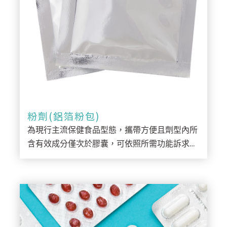
粉劑(鋁箔粉包)
為現行主流保健食品型態，攜帶方便且劑型內所
含有效成分僅次於膠囊，可依照所需功能訴求、
每包含量，生產符合客戶市場需求之鋁箔包，
如：益生菌、膠原蛋白、NMN植萃...等。